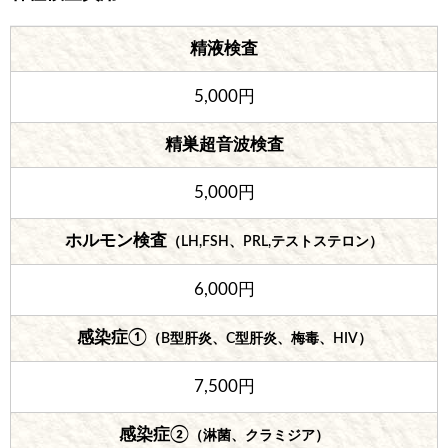
精液検査
5,000円
精巣超音波検査
5,000円
ホルモン検査
（LH,FSH、PRL,テストステロン）
6,000円
感染症①
（B型肝炎、C型肝炎、梅毒、HIV）
7,500円
感染症②
（淋菌、クラミジア）