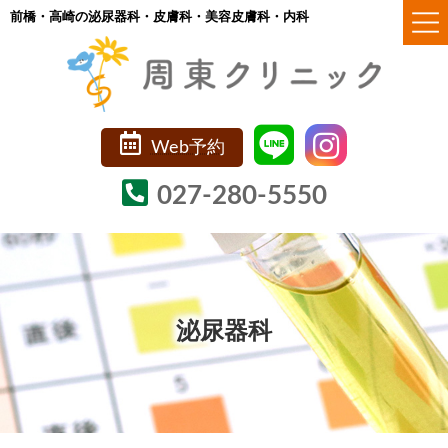
コ
ナ
前橋・高崎の泌尿器科・皮膚科・美容皮膚科・内科
ン
ビ
テ
ゲ
ン
ー
ツ
シ
Web予約
へ
ョ
ス
ン
027-280-5550
キ
に
ッ
移
プ
動
泌尿器科