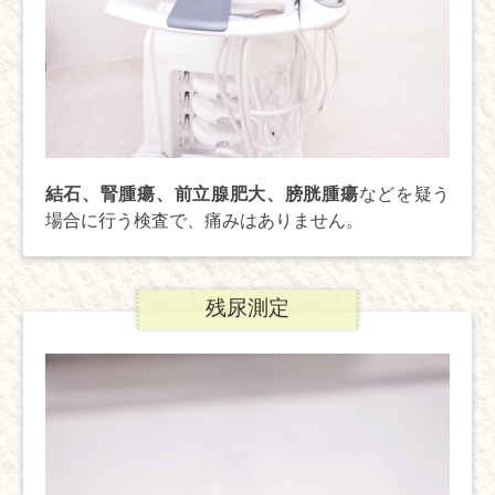
結石、腎腫瘍、前立腺肥大、膀胱腫瘍
などを疑う
場合に行う検査で、痛みはありません。
残尿測定