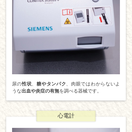
尿の
性状
、
糖やタンパク
、肉眼ではわからないよ
うな
出血や炎症の有無
を調べる器械です。
心電計