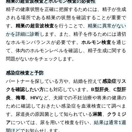
精巣の超音波検査とホルモン検査の必要性
精子の健康状態を正確に把握するためには、精子が生成
される場所である精巣の状態を確認することが重要で
す。
精巣の超音波検査
を行うことで、
精巣に異常がない
かを詳細に診断
します。また、精子を作るためには適切
なホルモンバランスが必要です。
ホルモン検査
を通じ
て、体内のホルモンレベルを確認し、精子生成に関する
問題がないかをチェックします。
感染症検査と予防
パートナーを探している方や、結婚を控えて
感染症リス
クを確認したい方
にも対応しています。
B型肝炎
、
C型肝
炎
、
梅毒
、
HIV
など、夫婦での不妊治療や将来の健康の
ために確認しておきたい感染症を血液検査にて調べま
す。尿道炎の原因菌として知られている
淋菌
、
クラミジ
ア
については、尿を用いて検査を行い、
結果は通常1週
間ほど
でお知らせします。