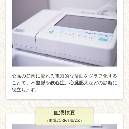
心臓の筋肉に流れる電気的な活動をグラフ化する
ことで、
不整脈
や
狭心症
、
心臓肥大
などの診断に
役立ちます。
血液検査
（血算/CRP/HbA1c）