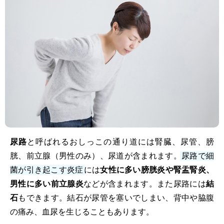
尿路
と呼ばれるおしっこの通り道には腎臓、尿管、膀
胱、前立腺（男性のみ）、尿道が含まれます。
尿路で細
菌が引き起こす炎症
には
女性に多い膀胱炎や腎盂腎炎、
男性に多い前立腺炎
などが含まれます。また尿路には
結
石
もできます。結石が尿管を塞いでしまい、背中や脇腹
の痛み、血尿を生じることもあります。