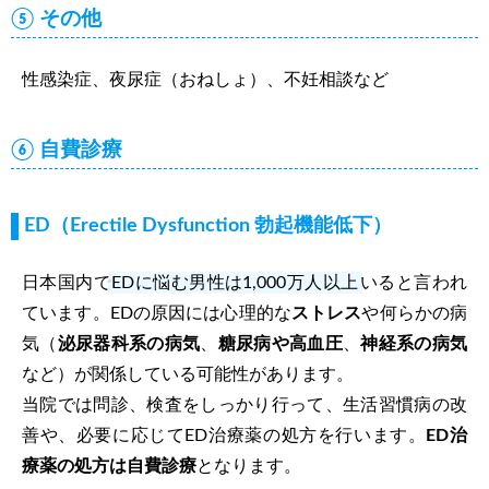
⑤ その他
性感染症、夜尿症（おねしょ）、不妊相談など
⑥ 自費診療
ED（Erectile Dysfunction 勃起機能低下）
日本国内で
EDに悩む男性は1,000万人以上
いると言われ
ています。EDの原因には心理的な
ストレス
や何らかの病
気（
泌尿器科系の病気
、
糖尿病や高血圧
、
神経系の病気
など）が関係している可能性があります。
当院では問診、検査をしっかり行って、生活習慣病の改
善や、必要に応じてED治療薬の処方を行います。
ED治
療薬の処方は自費診療
となります。