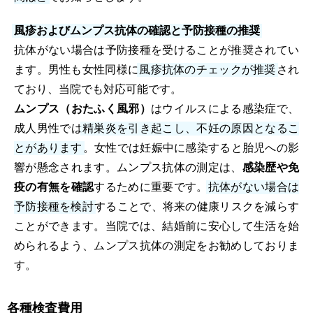
風疹およびムンプス抗体の確認と予防接種の推奨
抗体がない場合は予防接種を受けることが推奨されてい
ます。男性も女性同様に
風疹抗体のチェックが推奨
され
ており、当院でも対応可能です。
ムンプス（おたふく風邪）
はウイルスによる感染症で、
成人男性では
精巣炎を引き起こし、不妊の原因となるこ
とがあります
。女性では妊娠中に感染すると胎児への影
響が懸念されます。ムンプス抗体の測定は、
感染歴や免
疫の有無を確認
するために重要です。
抗体がない場合は
予防接種を検討
することで、将来の健康リスクを減らす
ことができます。当院では、結婚前に安心して生活を始
められるよう、ムンプス抗体の測定をお勧めしておりま
す。
各種検査費用