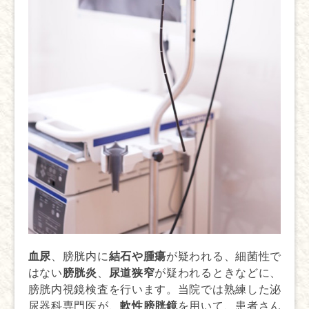
血尿
、膀胱内に
結石や腫瘍
が疑われる、細菌性で
はない
膀胱炎
、
尿道狭窄
が疑われるときなどに、
膀胱内視鏡検査を行います。当院では熟練した泌
尿器科専門医が、
軟性膀胱鏡
を用いて、患者さん