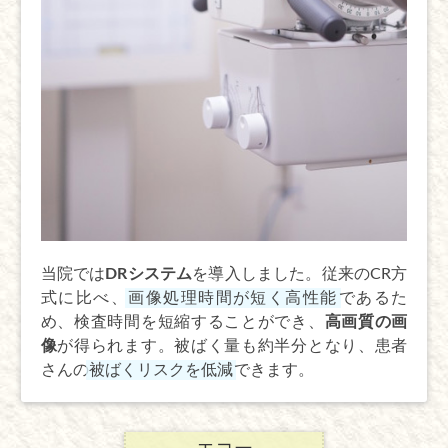
当院では
DRシステム
を導入しました。従来のCR方
式に比べ、
画像処理時間が短く高性能
であるた
め、検査時間を短縮することができ、
高画質の画
像
が得られます。被ばく量も約半分となり、患者
さんの
被ばくリスクを低減
できます。