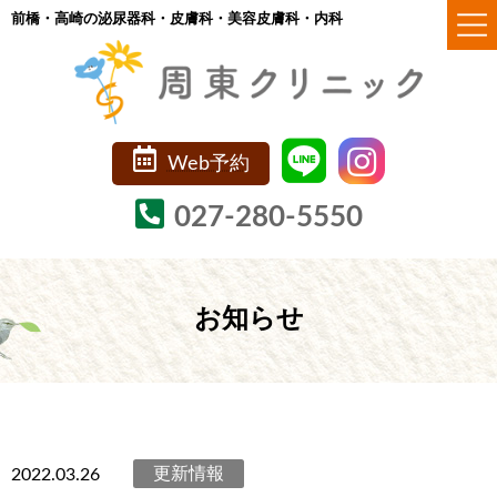
コ
ナ
前橋・高崎の泌尿器科・皮膚科・美容皮膚科・内科
ン
ビ
テ
ゲ
ン
ー
ツ
シ
Web予約
へ
ョ
ス
ン
027-280-5550
キ
に
ッ
移
プ
動
お知らせ
更新情報
2022.03.26