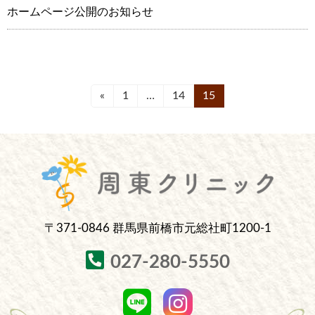
ホームページ公開のお知らせ
投
«
固
1
…
固
14
固
15
定
定
定
稿
ペ
ペ
ペ
ナ
ー
ー
ー
ジ
ジ
ジ
ビ
ゲ
ー
〒371-0846 群馬県前橋市元総社町1200-1
シ
ョ
027-280-5550
ン