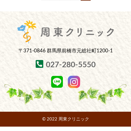
定
定
定
稿
ペ
ペ
ペ
ナ
ー
ー
ー
ジ
ジ
ジ
ビ
ゲ
ー
〒371-0846 群馬県前橋市元総社町1200-1
シ
ョ
027-280-5550
ン
© 2022 周東クリニック