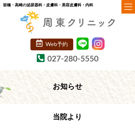
コ
ナ
前橋・高崎の泌尿器科・皮膚科・美容皮膚科・内科
ン
ビ
テ
ゲ
ン
ー
ツ
シ
Web予約
へ
ョ
ス
ン
027-280-5550
キ
に
ッ
移
プ
動
お知らせ
当院より